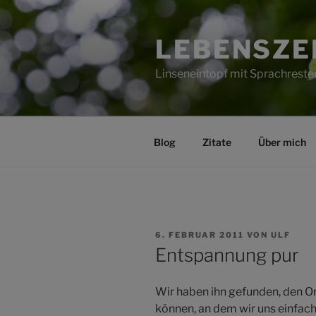
Zum
Inhalt
LEBENSZE
springen
Linseneintopf mit Sprachreste
Blog
Zitate
Über mich
VERÖFFENTLICHT
6. FEBRUAR 2011
VON
ULF
AM
Entspannung pur
Wir haben ihn gefunden, den 
können, an dem wir uns einfach