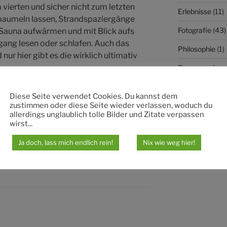
vierten und sicher nicht zum letzten
Erlebnisse
(11)
 baumeln lassen, Strandspaziergänge
Fotografie
(43)
Sauna aufwärmen und mit Blick aufs
ang lesen oder schlafen. Auch das
Philosophie
(1)
nur hier gibt es die wirklich ultimativ
Programmieru
Diese Seite verwendet Cookies. Du kannst dem
zustimmen oder diese Seite wieder verlassen, woduch du
allerdings unglaublich tolle Bilder und Zitate verpassen
wirst...
Ja doch, lass mich endlich rein!
Nix wie weg hier!