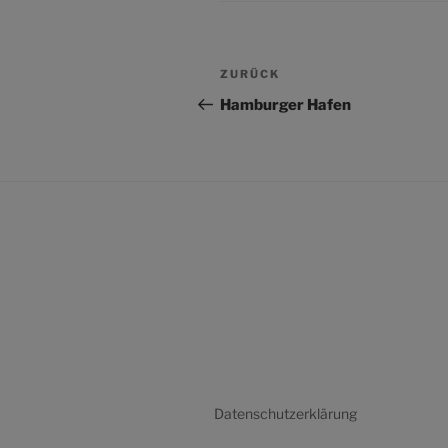
Beitragsnavigation
Vorheriger
ZURÜCK
Beitrag
Hamburger Hafen
Datenschutzerklärung